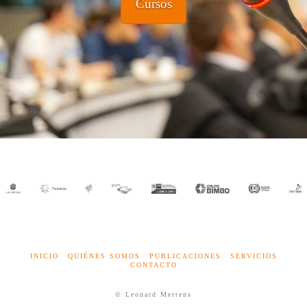
Cursos
INICIO
QUIÉNES SOMOS
PUBLICACIONES
SERVICIOS
CONTACTO
© Leonard Mertens